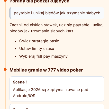
Porady dla początkujących
paytable i unikaj błędów jak trzymanie słabych
Zacznij od niskich stawek, ucz się paytable i unikaj
błędów jak trzymanie słabych kart.
Ćwicz strategię basic
Ustaw limity czasu
Wybieraj full pay maszyny
Mobilne granie w 777 video poker
Scene 1
Aplikacje 2026 są zoptymalizowane pod
Android/iOS