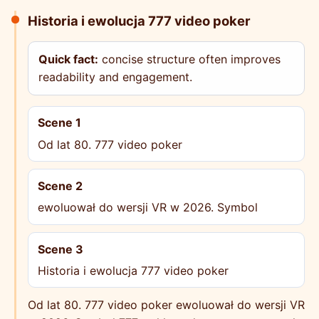
Historia i ewolucja 777 video poker
Quick fact:
concise structure often improves
readability and engagement.
Scene 1
Od lat 80. 777 video poker
Scene 2
ewoluował do wersji VR w 2026. Symbol
Scene 3
Historia i ewolucja 777 video poker
Od lat 80. 777 video poker ewoluował do wersji VR