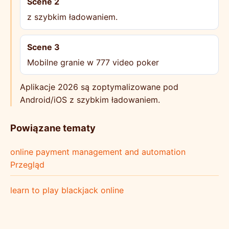
Scene 2
z szybkim ładowaniem.
Scene 3
Mobilne granie w 777 video poker
Aplikacje 2026 są zoptymalizowane pod
Android/iOS z szybkim ładowaniem.
Powiązane tematy
online payment management and automation
Przegląd
learn to play blackjack online