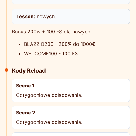
Lesson:
nowych.
Bonus 200% + 100 FS dla nowych.
BLAZZIO200 - 200% do 1000€
WELCOME100 - 100 FS
Kody Reload
Scene 1
Cotygodniowe doładowania.
Scene 2
Cotygodniowe doładowania.