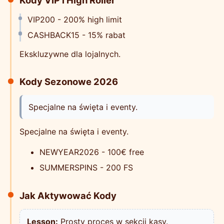
Kody VIP i High Roller
VIP200 - 200% high limit
CASHBACK15 - 15% rabat
Ekskluzywne dla lojalnych.
Kody Sezonowe 2026
Specjalne na święta i eventy.
Specjalne na święta i eventy.
NEWYEAR2026 - 100€ free
SUMMERSPINS - 200 FS
Jak Aktywować Kody
Lesson:
Prosty proces w sekcji kasy.