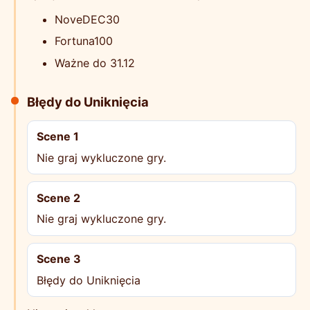
NoveDEC30
Fortuna100
Ważne do 31.12
Błędy do Uniknięcia
Scene 1
Nie graj wykluczone gry.
Scene 2
Nie graj wykluczone gry.
Scene 3
Błędy do Uniknięcia