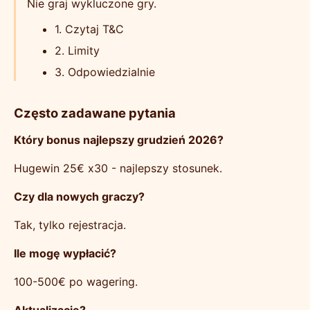
Nie graj wykluczone gry.
1. Czytaj T&C
2. Limity
3. Odpowiedzialnie
Często zadawane pytania
Który bonus najlepszy grudzień 2026?
Hugewin 25€ x30 - najlepszy stosunek.
Czy dla nowych graczy?
Tak, tylko rejestracja.
Ile mogę wypłacić?
100-500€ po wagering.