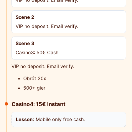
VIP no deposit. Email verify.
Scene 2
VIP no deposit. Email verify.
Scene 3
Casino3: 50€ Cash
VIP no deposit. Email verify.
Obrót 20x
500+ gier
Casino4: 15€ Instant
Lesson:
Mobile only free cash.