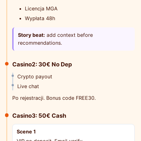
Licencja MGA
Wypłata 48h
Story beat:
add context before
recommendations.
Casino2: 30€ No Dep
Crypto payout
Live chat
Po rejestracji. Bonus code FREE30.
Casino3: 50€ Cash
Scene 1