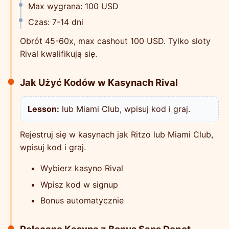
Max wygrana: 100 USD
Czas: 7-14 dni
Obrót 45-60x, max cashout 100 USD. Tylko sloty
Rival kwalifikują się.
Jak Użyć Kodów w Kasynach Rival
Lesson:
lub Miami Club, wpisuj kod i graj.
Rejestruj się w kasynach jak Ritzo lub Miami Club,
wpisuj kod i graj.
Wybierz kasyno Rival
Wpisz kod w signup
Bonus automatycznie
Polecane Kasyna z Bonus Sans Depot