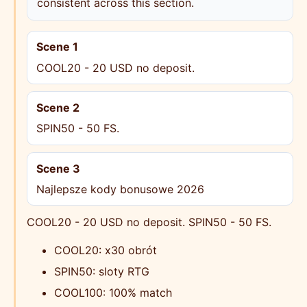
consistent across this section.
Scene 1
COOL20 - 20 USD no deposit.
Scene 2
SPIN50 - 50 FS.
Scene 3
Najlepsze kody bonusowe 2026
COOL20 - 20 USD no deposit. SPIN50 - 50 FS.
COOL20: x30 obrót
SPIN50: sloty RTG
COOL100: 100% match