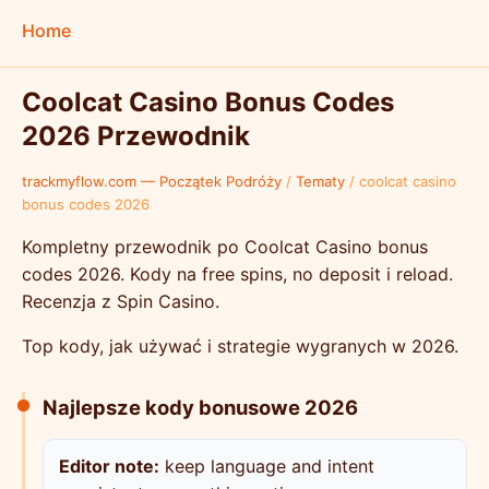
Home
Coolcat Casino Bonus Codes
2026 Przewodnik
trackmyflow.com — Początek Podróży
/
Tematy
/
coolcat casino
bonus codes 2026
Kompletny przewodnik po Coolcat Casino bonus
codes 2026. Kody na free spins, no deposit i reload.
Recenzja z Spin Casino.
Top kody, jak używać i strategie wygranych w 2026.
Najlepsze kody bonusowe 2026
Editor note:
keep language and intent