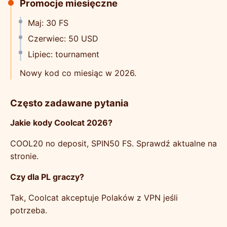
Promocje miesięczne
Maj: 30 FS
Czerwiec: 50 USD
Lipiec: tournament
Nowy kod co miesiąc w 2026.
Często zadawane pytania
Jakie kody Coolcat 2026?
COOL20 no deposit, SPIN50 FS. Sprawdź aktualne na
stronie.
Czy dla PL graczy?
Tak, Coolcat akceptuje Polaków z VPN jeśli
potrzeba.