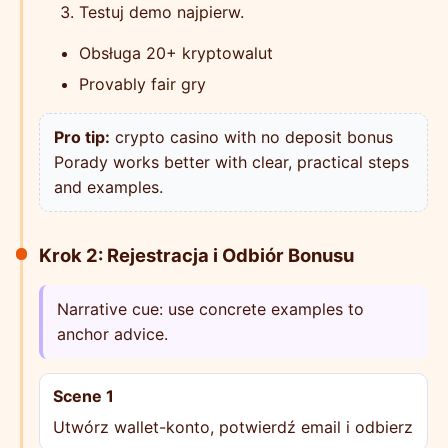
Testuj demo najpierw.
Obsługa 20+ kryptowalut
Provably fair gry
Pro tip:
crypto casino with no deposit bonus
Porady works better with clear, practical steps
and examples.
Krok 2: Rejestracja i Odbiór Bonusu
Narrative cue: use concrete examples to
anchor advice.
Scene 1
Utwórz wallet-konto, potwierdź email i odbierz