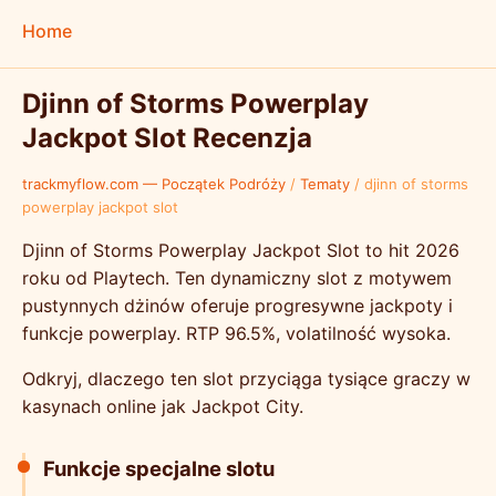
Home
Djinn of Storms Powerplay
Jackpot Slot Recenzja
trackmyflow.com — Początek Podróży
/
Tematy
/
djinn of storms
powerplay jackpot slot
Djinn of Storms Powerplay Jackpot Slot to hit 2026
roku od Playtech. Ten dynamiczny slot z motywem
pustynnych dżinów oferuje progresywne jackpoty i
funkcje powerplay. RTP 96.5%, volatilność wysoka.
Odkryj, dlaczego ten slot przyciąga tysiące graczy w
kasynach online jak Jackpot City.
Funkcje specjalne slotu