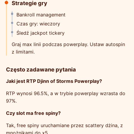
Strategie gry
Bankroll management
Czas gry: wieczory
Śledź jackpot tickery
Graj max linii podczas powerplay. Ustaw autospin
z limitami.
Często zadawane pytania
Jaki jest RTP Djinn of Storms Powerplay?
RTP wynosi 96.5%, a w trybie powerplay wzrasta do
97%.
Czy slot ma free spiny?
Tak, free spiny uruchamiane przez scattery dżina, z
mnożnikami do x5.