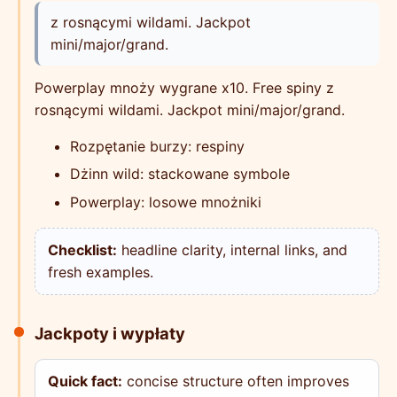
z rosnącymi wildami. Jackpot
mini/major/grand.
Powerplay mnoży wygrane x10. Free spiny z
rosnącymi wildami. Jackpot mini/major/grand.
Rozpętanie burzy: respiny
Dżinn wild: stackowane symbole
Powerplay: losowe mnożniki
Checklist:
headline clarity, internal links, and
fresh examples.
Jackpoty i wypłaty
Quick fact:
concise structure often improves