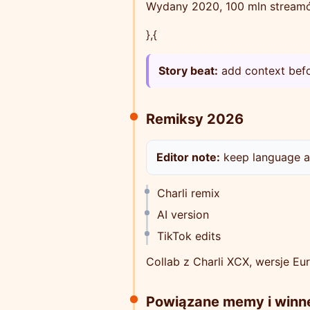
Wydany 2020, 100 mln streamów
},{
Story beat:
add context bef
Remiksy 2026
Editor note:
keep language an
Charli remix
AI version
TikTok edits
Collab z Charli XCX, wersje Eu
Powiązane memy i winn