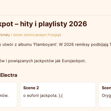
pot – hity i playlisty 2026
Tematy
/
dorian electra jackpot Przegląd
y utwór z albumu 'Flamboyant'. W 2026 remiksy podbijają T
sków i powiązanych jackpotów jak Eurojackpot.
 Electra
Scene 2
Scen
mów.
o euforii jackpota. },{
Oryg