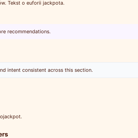
. Tekst o euforii jackpota.
ore recommendations.
d intent consistent across this section.
rojackpot.
ers