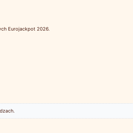
ych Eurojackpot 2026.
ądzach.