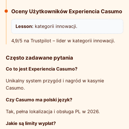
Oceny Użytkowników Experiencia Casumo
Lesson:
kategorii innowacji.
4,9/5 na Trustpilot – lider w kategorii innowacji.
Często zadawane pytania
Co to jest Experiencia Casumo?
Unikalny system przygód i nagród w kasynie
Casumo.
Czy Casumo ma polski język?
Tak, pełna lokalizacja i obsługa PL w 2026.
Jakie są limity wypłat?