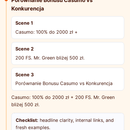
Konkurencja
Scene 1
Casumo: 100% do 2000 zł +
Scene 2
200 FS. Mr. Green bliżej 500 zł.
Scene 3
Porównanie Bonusu Casumo vs Konkurencja
Casumo: 100% do 2000 zł + 200 FS. Mr. Green
bliżej 500 zł.
Checklist:
headline clarity, internal links, and
fresh examples.