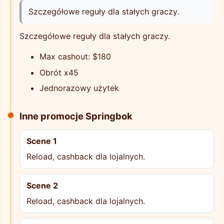
Szczegółowe reguły dla stałych graczy.
Szczegółowe reguły dla stałych graczy.
Max cashout: $180
Obrót x45
Jednorazowy użytek
Inne promocje Springbok
Scene 1
Reload, cashback dla lojalnych.
Scene 2
Reload, cashback dla lojalnych.