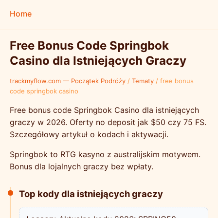
Home
Free Bonus Code Springbok
Casino dla Istniejących Graczy
trackmyflow.com — Początek Podróży
/
Tematy
/
free bonus
code springbok casino
Free bonus code Springbok Casino dla istniejących
graczy w 2026. Oferty no deposit jak $50 czy 75 FS.
Szczegółowy artykuł o kodach i aktywacji.
Springbok to RTG kasyno z australijskim motywem.
Bonus dla lojalnych graczy bez wpłaty.
Top kody dla istniejących graczy