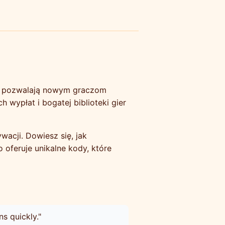
je pozwalają nowym graczom
 wypłat i bogatej biblioteki gier
acji. Dowiesz się, jak
oferuje unikalne kody, które
s quickly."