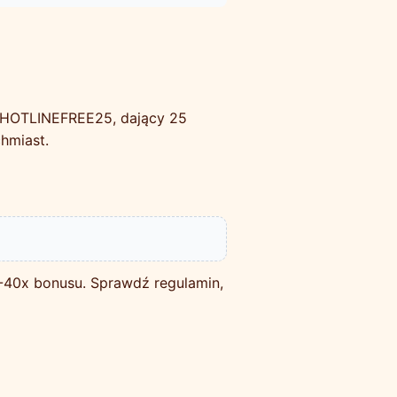
o HOTLINEFREE25, dający 25
hmiast.
-40x bonusu. Sprawdź regulamin,