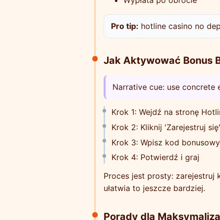
Pro tip:
hotline casino no dep
Jak Aktywować Bonus 
Narrative cue: use concrete
Krok 1: Wejdź na stronę Hotl
Krok 2: Kliknij 'Zarejestruj się
Krok 3: Wpisz kod bonusowy
Krok 4: Potwierdź i graj
Proces jest prosty: zarejestru
ułatwia to jeszcze bardziej.
Porady dla Maksymaliza