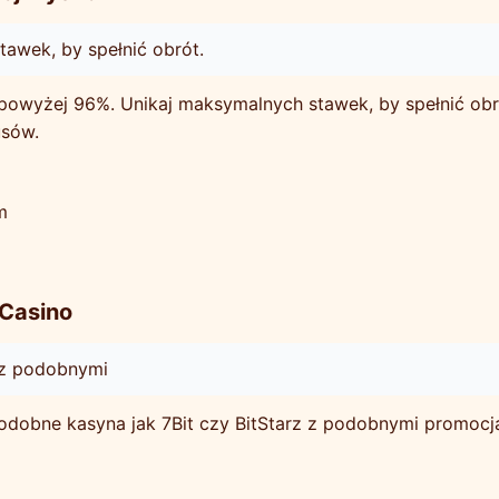
awek, by spełnić obrót.
 powyżej 96%. Unikaj maksymalnych stawek, by spełnić obr
usów.
m
 Casino
z z podobnymi
 podobne kasyna jak 7Bit czy BitStarz z podobnymi promocj