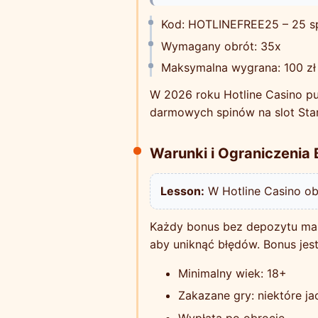
Kod: HOTLINEFREE25 – 25 s
Wymagany obrót: 35x
Maksymalna wygrana: 100 zł
W 2026 roku Hotline Casino pu
darmowych spinów na slot Star
Warunki i Ograniczenia
Lesson:
W Hotline Casino ob
Każdy bonus bez depozytu ma 
aby uniknąć błędów. Bonus jest
Minimalny wiek: 18+
Zakazane gry: niektóre j
Wypłata po obrocie