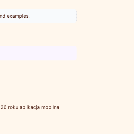
and examples.
026 roku aplikacja mobilna