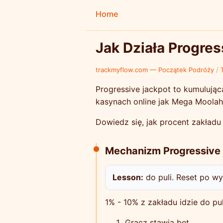
Home
Jak Działa Progres
trackmyflow.com — Początek Podróży
/
Progressive jackpot to kumulując
kasynach online jak Mega Moolah
Dowiedz się, jak procent zakładu 
Mechanizm Progressive
Lesson:
do puli. Reset po w
1% - 10% z zakładu idzie do pul
Gracz stawia bet.