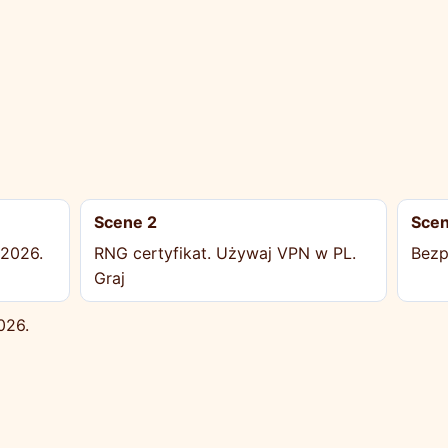
Scene 2
Scen
 2026.
RNG certyfikat. Używaj VPN w PL.
Bezp
Graj
026.