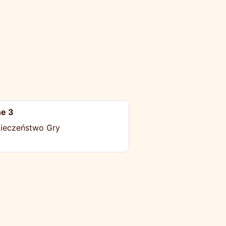
e 3
ieczeństwo Gry