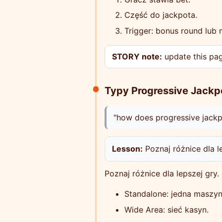
Część do jackpota.
Trigger: bonus round lub 
STORY note:
update this page
Typy Progressive Jackp
"how does progressive jackp
Lesson:
Poznaj różnice dla le
Poznaj różnice dla lepszej gry.
Standalone: jedna maszyn
Wide Area: sieć kasyn.