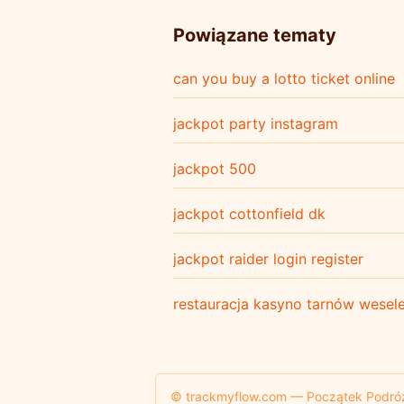
Powiązane tematy
can you buy a lotto ticket online
jackpot party instagram
jackpot 500
jackpot cottonfield dk
jackpot raider login register
restauracja kasyno tarnów wesel
© trackmyflow.com — Początek Podró