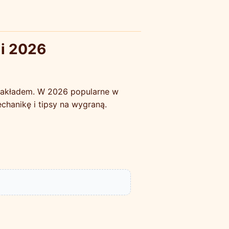
mi 2026
m zakładem. W 2026 popularne w
hanikę i tipsy na wygraną.