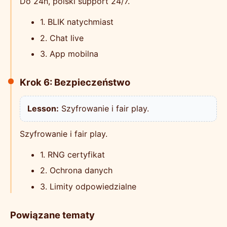
Do 24h, polski support 24/7.
1. BLIK natychmiast
2. Chat live
3. App mobilna
Krok 6: Bezpieczeństwo
Lesson:
Szyfrowanie i fair play.
Szyfrowanie i fair play.
1. RNG certyfikat
2. Ochrona danych
3. Limity odpowiedzialne
Powiązane tematy