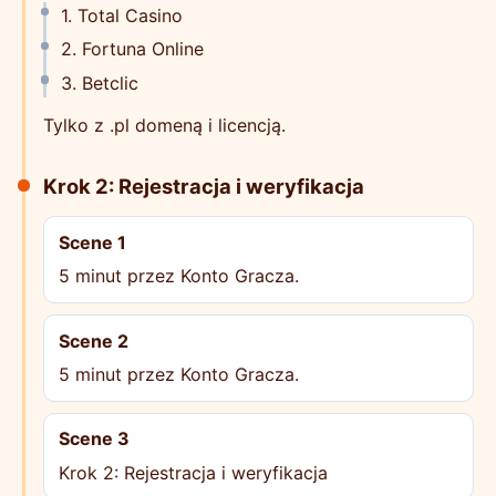
1. Total Casino
2. Fortuna Online
3. Betclic
Tylko z .pl domeną i licencją.
Krok 2: Rejestracja i weryfikacja
Scene 1
5 minut przez Konto Gracza.
Scene 2
5 minut przez Konto Gracza.
Scene 3
Krok 2: Rejestracja i weryfikacja