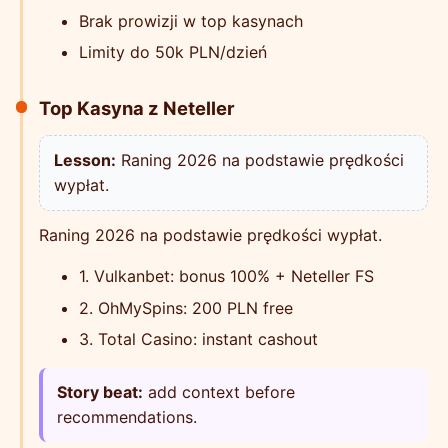
Brak prowizji w top kasynach
Limity do 50k PLN/dzień
Top Kasyna z Neteller
Lesson:
Raning 2026 na podstawie prędkości
wypłat.
Raning 2026 na podstawie prędkości wypłat.
1. Vulkanbet: bonus 100% + Neteller FS
2. OhMySpins: 200 PLN free
3. Total Casino: instant cashout
Story beat:
add context before
recommendations.