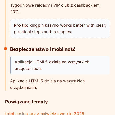
Tygodniowe reloady i VIP club z cashbackiem
20%.
Pro tip:
kingpin kasyno works better with clear,
practical steps and examples.
Bezpieczeństwo i mobilność
Aplikacja HTML5 działa na wszystkich
urządzeniach.
Aplikacja HTML5 działa na wszystkich
urządzeniach.
Powiązane tematy
total casino gry z największym rtp 2026