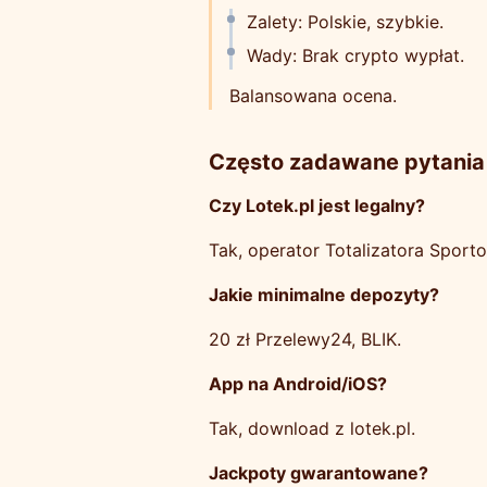
Zalety: Polskie, szybkie.
Wady: Brak crypto wypłat.
Balansowana ocena.
Często zadawane pytania
Czy Lotek.pl jest legalny?
Tak, operator Totalizatora Sport
Jakie minimalne depozyty?
20 zł Przelewy24, BLIK.
App na Android/iOS?
Tak, download z lotek.pl.
Jackpoty gwarantowane?