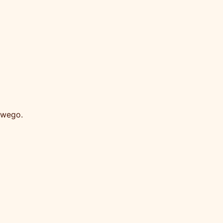
owego.