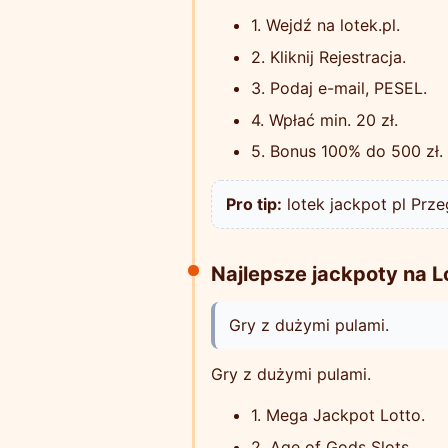
1. Wejdź na lotek.pl.
2. Kliknij Rejestracja.
3. Podaj e-mail, PESEL.
4. Wpłać min. 20 zł.
5. Bonus 100% do 500 zł.
Pro tip:
lotek jackpot pl Prze
Najlepsze jackpoty na L
Gry z dużymi pulami.
Gry z dużymi pulami.
1. Mega Jackpot Lotto.
2. Age of Gods Slots.