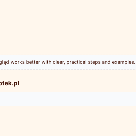
gląd works better with clear, practical steps and examples.
otek.pl