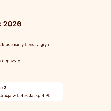
k 2026
26 oceniamy bonusy, gry i
o depozyty.
e 3
stracja w Lotek Jackpot PL