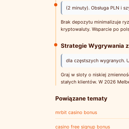
(2 minuty). Obsługa PLN i s
Brak depozytu minimalizuje ryz
kryptowaluty. Wsparcie po pol
Strategie Wygrywania 
dla częstszych wygranych. 
Graj w sloty o niskiej zmienno
stałych klientów. W 2026 Melb
Powiązane tematy
mrbit casino bonus
casino free signup bonus