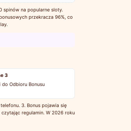
 spinów na popularne sloty.
ier bonusowych przekracza 96%, co
lay.
e 3
i do Odbioru Bonusu
 telefonu. 3. Bonus pojawia się
, czytając regulamin. W 2026 roku