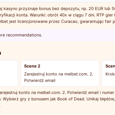
ej kasyno przyznaje bonus bez depozytu, np. 20 EUR lub 50
weryfikacji konta. Warunki: obrót 40x w ciągu 7 dni. RTP g
bet jest licencjonowane przez Curacao, gwarantując fair p
ore recommendations.
u
Scene 2
Scen
Zarejestruj konto na melbet.com. 2.
Krok
Potwierdź email
 Zarejestruj konto na melbet.com. 2. Potwierdź email i numer
4. Wybierz gry z bonusem jak Book of Dead. Unikaj błędów
.