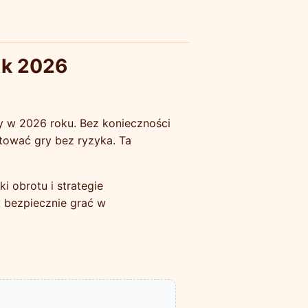
ik 2026
zy w 2026 roku. Bez konieczności
tować gry bez ryzyka. Ta
 obrotu i strategie
k bezpiecznie grać w