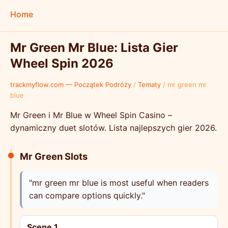
Home
Mr Green Mr Blue: Lista Gier
Wheel Spin 2026
trackmyflow.com — Początek Podróży
/
Tematy
/
mr green mr
blue
Mr Green i Mr Blue w Wheel Spin Casino –
dynamiczny duet slotów. Lista najlepszych gier 2026.
Mr Green Slots
"mr green mr blue is most useful when readers
can compare options quickly."
Scene 1