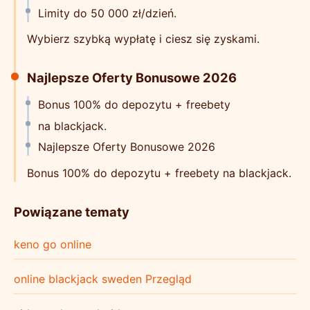
Limity do 50 000 zł/dzień.
Wybierz szybką wypłatę i ciesz się zyskami.
Najlepsze Oferty Bonusowe 2026
Bonus 100% do depozytu + freebety
na blackjack.
Najlepsze Oferty Bonusowe 2026
Bonus 100% do depozytu + freebety na blackjack.
Powiązane tematy
keno go online
online blackjack sweden Przegląd