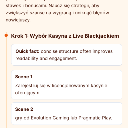
stawek i bonusami. Naucz się strategii, aby
zwiększyć szanse na wygraną i uniknąć błędów
nowicjuszy.
Krok 1: Wybór Kasyna z Live Blackjackiem
Quick fact:
concise structure often improves
readability and engagement.
Scene 1
Zarejestruj się w licencjonowanym kasynie
oferującym
Scene 2
gry od Evolution Gaming lub Pragmatic Play.