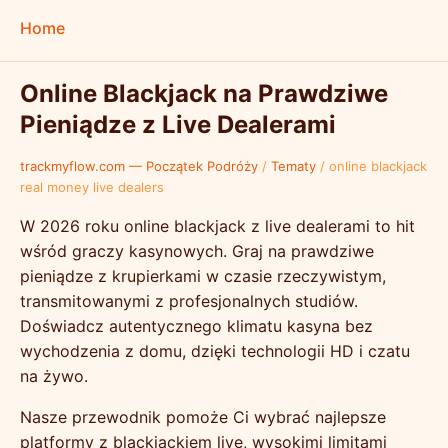
Home
Online Blackjack na Prawdziwe
Pieniądze z Live Dealerami
trackmyflow.com — Początek Podróży
/
Tematy
/
online blackjack
real money live dealers
W 2026 roku online blackjack z live dealerami to hit
wśród graczy kasynowych. Graj na prawdziwe
pieniądze z krupierkami w czasie rzeczywistym,
transmitowanymi z profesjonalnych studiów.
Doświadcz autentycznego klimatu kasyna bez
wychodzenia z domu, dzięki technologii HD i czatu
na żywo.
Nasze przewodnik pomoże Ci wybrać najlepsze
platformy z blackjackiem live, wysokimi limitami