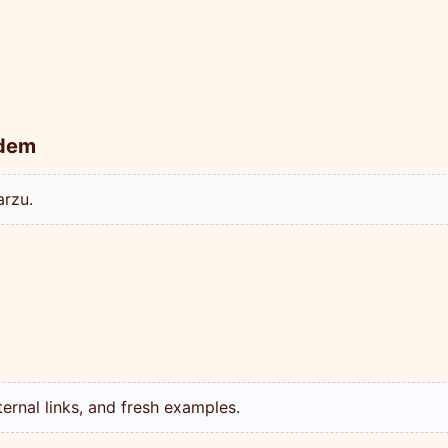
odem
rzu.
nternal links, and fresh examples.