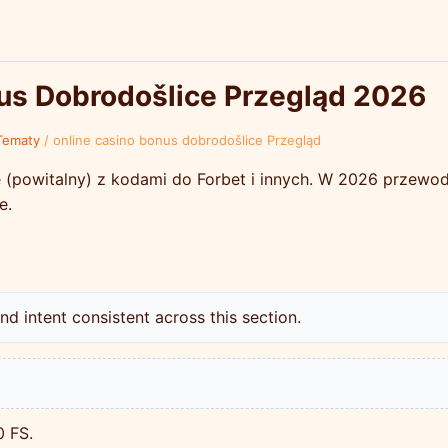
us Dobrodošlice Przegląd 2026
Tematy
/
online casino bonus dobrodošlice Przegląd
 (powitalny) z kodami do Forbet i innych. W 2026 przewod
e.
d intent consistent across this section.
0 FS.