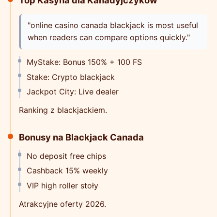
"online casino canada blackjack is most useful
when readers can compare options quickly."
MyStake: Bonus 150% + 100 FS
Stake: Crypto blackjack
Jackpot City: Live dealer
Ranking z blackjackiem.
Bonusy na Blackjack Canada
No deposit free chips
Cashback 15% weekly
VIP high roller stoły
Atrakcyjne oferty 2026.