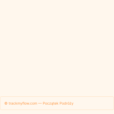
© trackmyflow.com — Początek Podróży