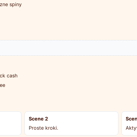
ne spiny
ck cash
ree
Scene 2
Scen
Proste kroki.
Akty