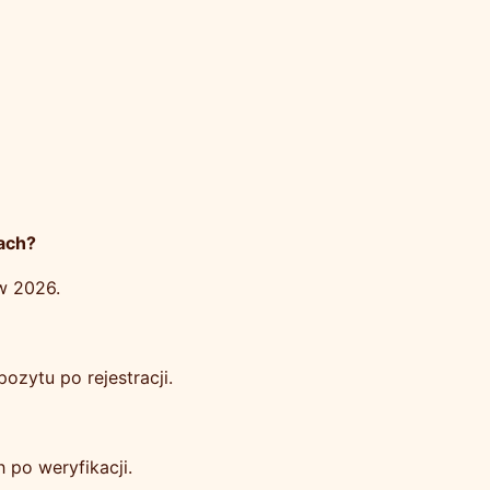
ach?
w 2026.
zytu po rejestracji.
 po weryfikacji.