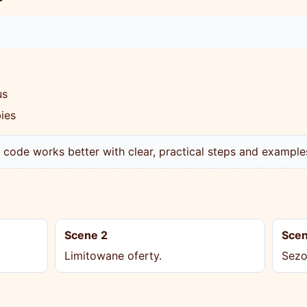
us
ies
code works better with clear, practical steps and example
Scene 2
Scen
Limitowane oferty.
Sez