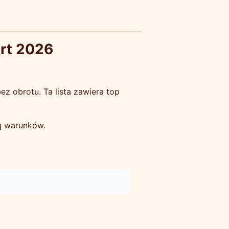
ert 2026
z obrotu. Ta lista zawiera top
zą warunków.