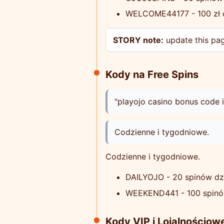
WELCOME44177 - 100 zł 
STORY note:
update this page
Kody na Free Spins
"playojo casino bonus code 
Codzienne i tygodniowe.
Codzienne i tygodniowe.
DAILYOJO - 20 spinów dz
WEEKEND441 - 100 spin
Kody VIP i Lojalnościow