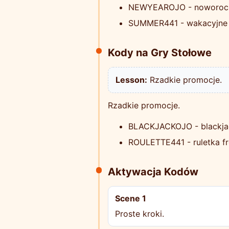
NEWYEAROJO - noworocz
SUMMER441 - wakacyjne
Kody na Gry Stołowe
Lesson:
Rzadkie promocje.
Rzadkie promocje.
BLACKJACKOJO - blackja
ROULETTE441 - ruletka f
Aktywacja Kodów
Scene 1
Proste kroki.