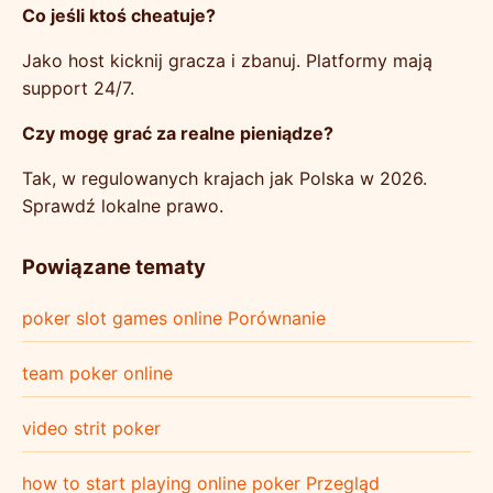
Co jeśli ktoś cheatuje?
Jako host kicknij gracza i zbanuj. Platformy mają
support 24/7.
Czy mogę grać za realne pieniądze?
Tak, w regulowanych krajach jak Polska w 2026.
Sprawdź lokalne prawo.
Powiązane tematy
poker slot games online Porównanie
team poker online
video strit poker
how to start playing online poker Przegląd