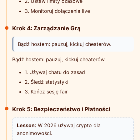
2. Ustaw limity czasowe
3. Monitoruj dołączenia live
Krok 4: Zarządzanie Grą
Bądź hostem: pauzuj, kickuj cheaterów.
Bądź hostem: pauzuj, kickuj cheaterów.
1. Używaj chatu do zasad
2. Śledź statystyki
3. Kończ sesję fair
Krok 5: Bezpieczeństwo i Płatności
Lesson:
W 2026 używaj crypto dla
anonimowości.