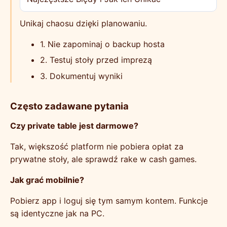
Unikaj chaosu dzięki planowaniu.
1. Nie zapominaj o backup hosta
2. Testuj stoły przed imprezą
3. Dokumentuj wyniki
Często zadawane pytania
Czy private table jest darmowe?
Tak, większość platform nie pobiera opłat za
prywatne stoły, ale sprawdź rake w cash games.
Jak grać mobilnie?
Pobierz app i loguj się tym samym kontem. Funkcje
są identyczne jak na PC.