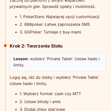
Zacznij od platform z silnym wsparciem
prywatnych gier. Sprawdź opłaty i mobilność.
1. PokerStars: Najwięcej opcji customizacji
2. 888poker: Łatwe zaproszenia SMS
3. GGPoker: Turnieje z buy-inami
Krok 2: Tworzenie Stołu
Lesson:
wybierz 'Private Table'. Ustaw hasło i
limity.
Loguj się, idź do lobby i wybierz 'Private Table'.
Ustaw hasło i limity.
1. Wybierz format: cash czy MTT
2. Ustaw blindy i ante
3. Dodaj chipy startowe