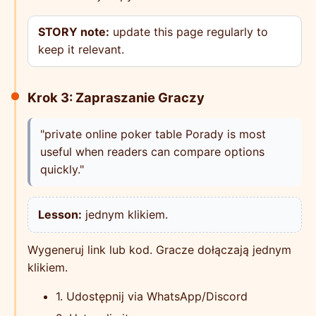
STORY note:
update this page regularly to
keep it relevant.
Krok 3: Zapraszanie Graczy
"private online poker table Porady is most
useful when readers can compare options
quickly."
Lesson:
jednym klikiem.
Wygeneruj link lub kod. Gracze dołączają jednym
klikiem.
1. Udostępnij via WhatsApp/Discord