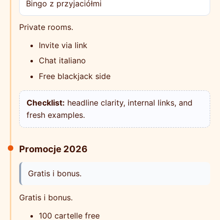
Bingo z przyjaciółmi
Private rooms.
Invite via link
Chat italiano
Free blackjack side
Checklist:
headline clarity, internal links, and
fresh examples.
Promocje 2026
Gratis i bonus.
Gratis i bonus.
100 cartelle free