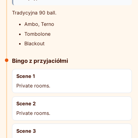
Tradycyjna 90 ball.
Ambo, Terno
Tombolone
Blackout
Bingo z przyjaciółmi
Scene 1
Private rooms.
Scene 2
Private rooms.
Scene 3