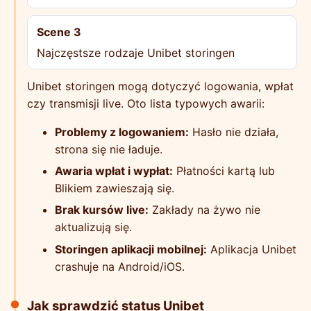
Scene 3
Najczęstsze rodzaje Unibet storingen
Unibet storingen mogą dotyczyć logowania, wpłat
czy transmisji live. Oto lista typowych awarii:
Problemy z logowaniem:
Hasło nie działa,
strona się nie ładuje.
Awaria wpłat i wypłat:
Płatności kartą lub
Blikiem zawieszają się.
Brak kursów live:
Zakłady na żywo nie
aktualizują się.
Storingen aplikacji mobilnej:
Aplikacja Unibet
crashuje na Android/iOS.
Jak sprawdzić status Unibet