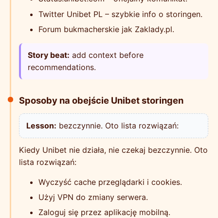
Twitter Unibet PL – szybkie info o storingen.
Forum bukmacherskie jak Zaklady.pl.
Story beat:
add context before
recommendations.
Sposoby na obejście Unibet storingen
Lesson:
bezczynnie. Oto lista rozwiązań:
Kiedy Unibet nie działa, nie czekaj bezczynnie. Oto
lista rozwiązań:
Wyczyść cache przeglądarki i cookies.
Użyj VPN do zmiany serwera.
Zaloguj się przez aplikację mobilną.