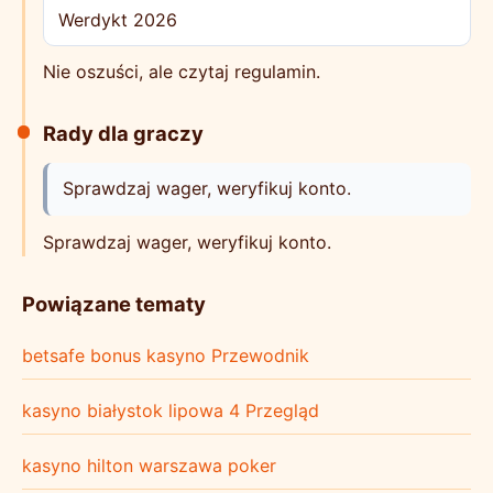
Werdykt 2026
Nie oszuści, ale czytaj regulamin.
Rady dla graczy
Sprawdzaj wager, weryfikuj konto.
Sprawdzaj wager, weryfikuj konto.
Powiązane tematy
betsafe bonus kasyno Przewodnik
kasyno białystok lipowa 4 Przegląd
kasyno hilton warszawa poker