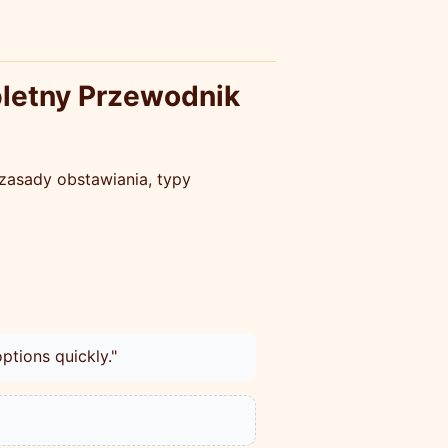
letny Przewodnik
 zasady obstawiania, typy
tions quickly."