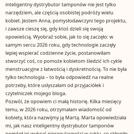
inteligentny dystrybutor tamponów nie jest tylko
narzędziem, ale częścią osobistej podróży wielu
kobiet. Jestem Anna, pomysłodawczyni tego projektu,
i zawsze cieszę się, gdy ktoś dzieli się swoją
opowieścią. Wyobraź sobie, jak to się zaczęło: w
samym sercu 2026 roku, gdy technologie zaczęły
lepiej wspierać codzienne życie, postanowiłam
stworzyć coś, co pomoże kobietom śledzić ich cykle
menstruacyjne z łatwością i dyskretnością. To nie była
tylko technologia – to była odpowiedź na realne
potrzeby, które usłyszałam od przyjaciółek i
czytelniczek mojego bloga.
Pozwól, że opowiem ci małą historię. Kilka miesięcy
temu, w 2026 roku, otrzymałam wiadomość od
kobiety, która nazwijmy ją Martą. Marta opowiedziała
mi, jak nasz inteligentny dystrybutor tamponów
pomógł jej wykryć nieregularności w cyklu, co skłoniło