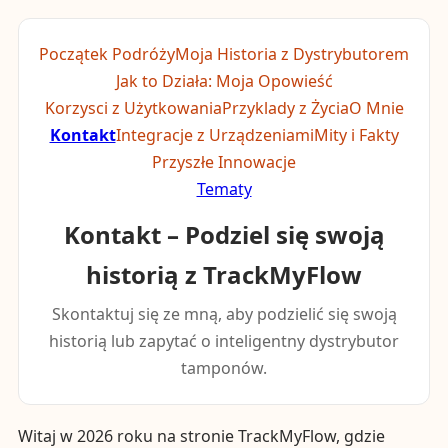
Początek Podróży
Moja Historia z Dystrybutorem
Jak to Działa: Moja Opowieść
Korzysci z Użytkowania
Przyklady z Życia
O Mnie
Kontakt
Integracje z Urządzeniami
Mity i Fakty
Przyszłe Innowacje
Tematy
Kontakt – Podziel się swoją
historią z TrackMyFlow
Skontaktuj się ze mną, aby podzielić się swoją
historią lub zapytać o inteligentny dystrybutor
tamponów.
Witaj w 2026 roku na stronie TrackMyFlow, gdzie