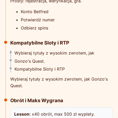
Prosty: rejestracja, weryfikacja, gra.
Konto Betfred
Potwierdź numer
Odbierz spins
Kompatybilne Sloty i RTP
Wybieraj tytuły z wysokim zwrotem, jak
Gonzo's Quest.
Kompatybilne Sloty i RTP
Wybieraj tytuły z wysokim zwrotem, jak Gonzo's
Quest.
Obrót i Maks Wygrana
Lesson:
x40 obrót, max 500 zł wypłaty.