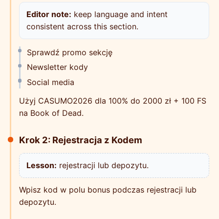
Editor note:
keep language and intent
consistent across this section.
Sprawdź promo sekcję
Newsletter kody
Social media
Użyj CASUMO2026 dla 100% do 2000 zł + 100 FS
na Book of Dead.
Krok 2: Rejestracja z Kodem
Lesson:
rejestracji lub depozytu.
Wpisz kod w polu bonus podczas rejestracji lub
depozytu.