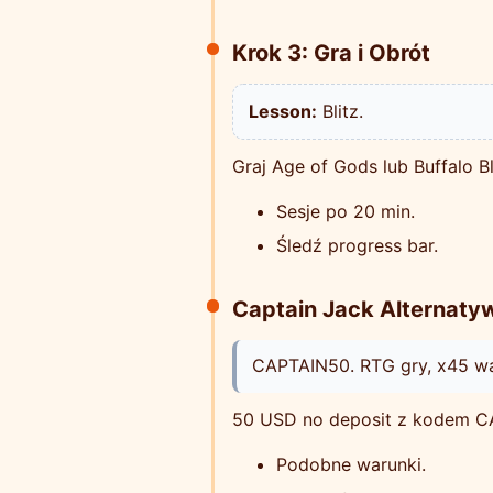
Krok 3: Gra i Obrót
Lesson:
Blitz.
Graj Age of Gods lub Buffalo Bl
Sesje po 20 min.
Śledź progress bar.
Captain Jack Alternaty
CAPTAIN50. RTG gry, x45 wa
50 USD no deposit z kodem CA
Podobne warunki.