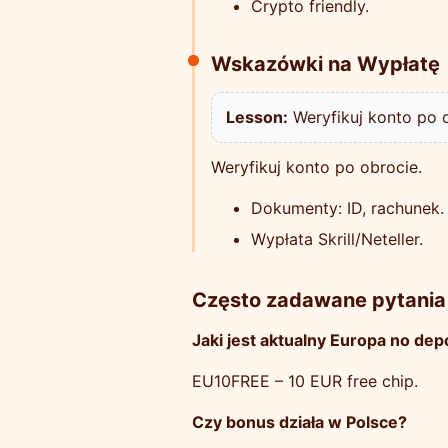
Crypto friendly.
Wskazówki na Wypłatę
Lesson:
Weryfikuj konto po o
Weryfikuj konto po obrocie.
Dokumenty: ID, rachunek.
Wypłata Skrill/Neteller.
Często zadawane pytania
Jaki jest aktualny Europa no de
EU10FREE – 10 EUR free chip.
Czy bonus działa w Polsce?