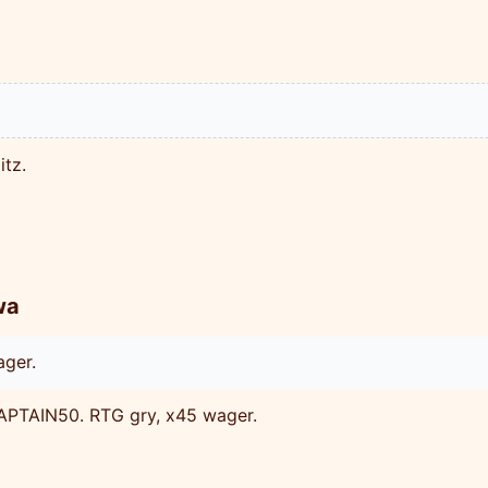
itz.
wa
ger.
PTAIN50. RTG gry, x45 wager.