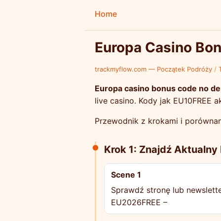
Home
Europa Casino Bo
trackmyflow.com — Początek Podróży
/
Europa casino bonus code no de
live casino. Kody jak EU10FREE a
Przewodnik z krokami i porównan
Krok 1: Znajdź Aktualny
Scene 1
Sprawdź stronę lub newslette
EU2026FREE –