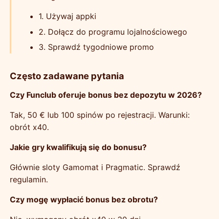
1. Używaj appki
2. Dołącz do programu lojalnościowego
3. Sprawdź tygodniowe promo
Często zadawane pytania
Czy Funclub oferuje bonus bez depozytu w 2026?
Tak, 50 € lub 100 spinów po rejestracji. Warunki:
obrót x40.
Jakie gry kwalifikują się do bonusu?
Głównie sloty Gamomat i Pragmatic. Sprawdź
regulamin.
Czy mogę wypłacić bonus bez obrotu?