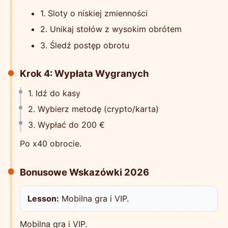
1. Sloty o niskiej zmienności
2. Unikaj stołów z wysokim obrótem
3. Śledź postęp obrotu
Krok 4: Wypłata Wygranych
1. Idź do kasy
2. Wybierz metodę (crypto/karta)
3. Wypłać do 200 €
Po x40 obrocie.
Bonusowe Wskazówki 2026
Lesson:
Mobilna gra i VIP.
Mobilna gra i VIP.