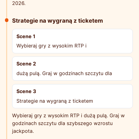
2026.
Strategie na wygraną z ticketem
Scene 1
Wybieraj gry z wysokim RTP i
Scene 2
dużą pulą. Graj w godzinach szczytu dla
Scene 3
Strategie na wygraną z ticketem
Wybieraj gry z wysokim RTP i dużą pulą. Graj w
godzinach szczytu dla szybszego wzrostu
jackpota.