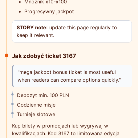
Mnożnik x10-x100
Progresywny jackpot
STORY note:
update this page regularly to
keep it relevant.
Jak zdobyć ticket 3167
"mega jackpot bonus ticket is most useful
when readers can compare options quickly."
Depozyt min. 100 PLN
Codzienne misje
Turnieje slotowe
Kup bilety w promocjach lub wygrywaj w
kwalifikacjach. Kod 3167 to limitowana edycja