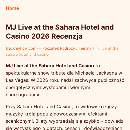
Home
MJ Live at the Sahara Hotel and
Casino 2026 Recenzja
trackmyflow.com — Początek Podróży
/
Tematy
/
mj live at the
sahara hotel and casino
MJ Live at the Sahara Hotel and Casino
to
spektakularne show tribute dla Michaela Jacksona w
Las Vegas. W 2026 roku nadal zachwyca publiczność
energetycznymi występami i wiernymi
choreografiami.
Przy Sahara Hotel and Casino, to widowisko łączy
muzykę króla popu z nowoczesnymi efektami
scenicznymi. Bilety wyprzedają się szybko – dowiedz
się wszystkiego o datach, cenach i doświadczeniach