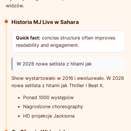
widzów.
Historia MJ Live w Sahara
Quick fact:
concise structure often improves
readability and engagement.
W 2026 nowa setlista z hitami jak
Show wystartowało w 2016 i ewoluowało. W 2026
nowa setlista z hitami jak Thriller i Beat It.
Ponad 1000 występów
Nagrodzone choreography
HD projekcje Jacksona