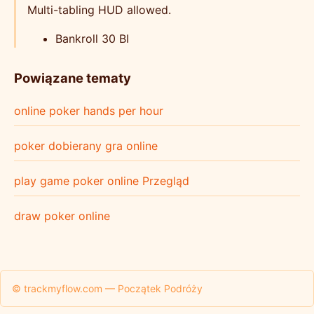
Multi-tabling HUD allowed.
Bankroll 30 BI
Powiązane tematy
online poker hands per hour
poker dobierany gra online
play game poker online Przegląd
draw poker online
© trackmyflow.com — Początek Podróży