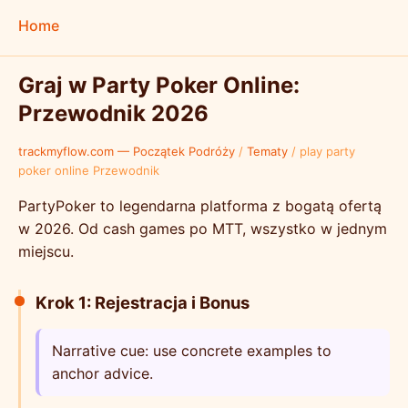
Home
Graj w Party Poker Online:
Przewodnik 2026
trackmyflow.com — Początek Podróży
/
Tematy
/
play party
poker online Przewodnik
PartyPoker to legendarna platforma z bogatą ofertą
w 2026. Od cash games po MTT, wszystko w jednym
miejscu.
Krok 1: Rejestracja i Bonus
Narrative cue: use concrete examples to
anchor advice.