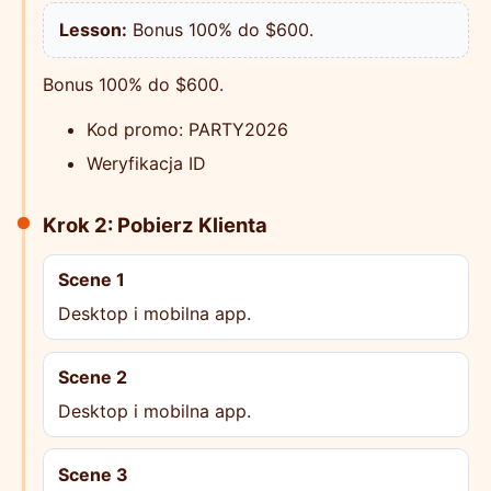
Lesson:
Bonus 100% do $600.
Bonus 100% do $600.
Kod promo: PARTY2026
Weryfikacja ID
Krok 2: Pobierz Klienta
Scene 1
Desktop i mobilna app.
Scene 2
Desktop i mobilna app.
Scene 3