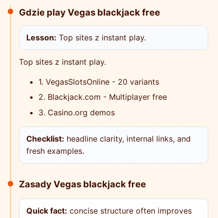
Gdzie play Vegas blackjack free
Lesson:
Top sites z instant play.
Top sites z instant play.
1. VegasSlotsOnline - 20 variants
2. Blackjack.com - Multiplayer free
3. Casino.org demos
Checklist:
headline clarity, internal links, and
fresh examples.
Zasady Vegas blackjack free
Quick fact:
concise structure often improves