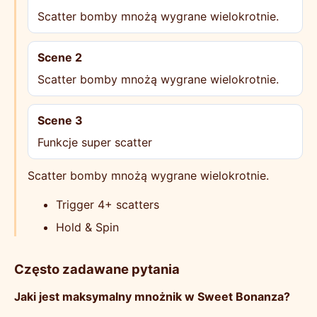
Scatter bomby mnożą wygrane wielokrotnie.
Scene 2
Scatter bomby mnożą wygrane wielokrotnie.
Scene 3
Funkcje super scatter
Scatter bomby mnożą wygrane wielokrotnie.
Trigger 4+ scatters
Hold & Spin
Często zadawane pytania
Jaki jest maksymalny mnożnik w Sweet Bonanza?