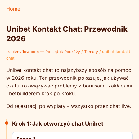
Home
Unibet Kontakt Chat: Przewodnik
2026
trackmyflow.com — Początek Podróży
/
Tematy
/
unibet kontakt
chat
Unibet kontakt chat to najszybszy sposób na pomoc
w 2026 roku. Ten przewodnik pokazuje, jak używać
czatu, rozwiązywać problemy z bonusami, zakładami
i betbuilderem krok po kroku.
Od rejestracji po wypłaty – wszystko przez chat live.
Krok 1: Jak otworzyć chat Unibet