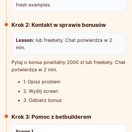
fresh examples.
Krok 2: Kontakt w sprawie bonusów
Lesson:
lub freebety. Chat potwierdza w 2
min.
Pytaj o bonus powitalny 2000 zł lub freebety. Chat
potwierdza w 2 min.
1. Opisz problem
2. Wyślij screen
3. Odbierz bonus
Krok 3: Pomoc z betbuilderem
Scene 1