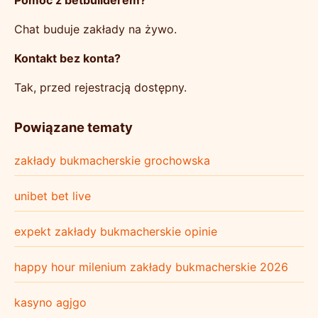
Pomoc z betbuilderem?
Chat buduje zakłady na żywo.
Kontakt bez konta?
Tak, przed rejestracją dostępny.
Powiązane tematy
zakłady bukmacherskie grochowska
unibet bet live
expekt zakłady bukmacherskie opinie
happy hour milenium zakłady bukmacherskie 2026
kasyno agjgo