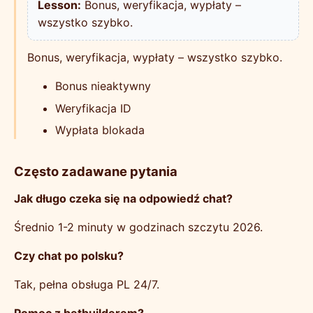
Lesson:
Bonus, weryfikacja, wypłaty –
wszystko szybko.
Bonus, weryfikacja, wypłaty – wszystko szybko.
Bonus nieaktywny
Weryfikacja ID
Wypłata blokada
Często zadawane pytania
Jak długo czeka się na odpowiedź chat?
Średnio 1-2 minuty w godzinach szczytu 2026.
Czy chat po polsku?
Tak, pełna obsługa PL 24/7.