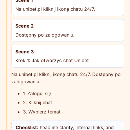
Scene 1
Na unibet.pl kliknij ikonę chatu 24/7.
Scene 2
Dostępny po zalogowaniu.
Scene 3
Krok 1: Jak otworzyć chat Unibet
Na unibet.pl kliknij ikonę chatu 24/7. Dostępny po
zalogowaniu.
1. Zaloguj się
2. Kliknij chat
3. Wybierz temat
Checklist:
headline clarity, internal links, and