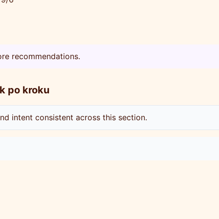
ore recommendations.
k po kroku
d intent consistent across this section.