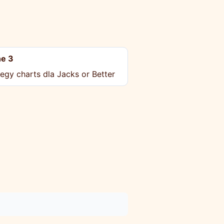
e 3
tegy charts dla Jacks or Better