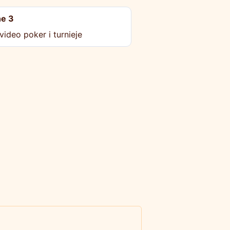
e 3
video poker i turnieje