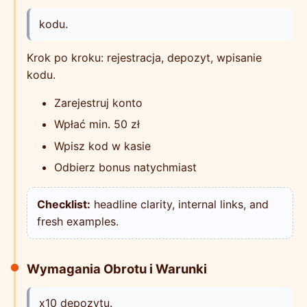
kodu.
Krok po kroku: rejestracja, depozyt, wpisanie
kodu.
Zarejestruj konto
Wpłać min. 50 zł
Wpisz kod w kasie
Odbierz bonus natychmiast
Checklist:
headline clarity, internal links, and
fresh examples.
Wymagania Obrotu i Warunki
x10 depozytu.