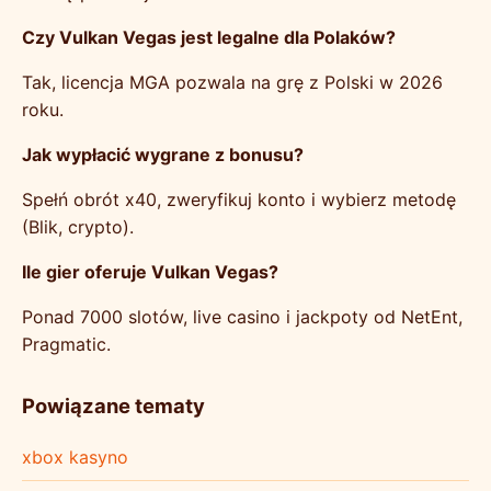
Czy Vulkan Vegas jest legalne dla Polaków?
Tak, licencja MGA pozwala na grę z Polski w 2026
roku.
Jak wypłacić wygrane z bonusu?
Spełń obrót x40, zweryfikuj konto i wybierz metodę
(Blik, crypto).
Ile gier oferuje Vulkan Vegas?
Ponad 7000 slotów, live casino i jackpoty od NetEnt,
Pragmatic.
Powiązane tematy
xbox kasyno