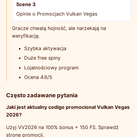
Scene 3
Opinie o Promocjach Vulkan Vegas
Gracze chwalą hojność, ale narzekają na
weryfikację.
Szybka aktywacja
Duże free spiny
Lojalnościowy program
Ocena 4.6/5
Często zadawane pytania
Jaki jest aktualny codigo promocional Vulkan Vegas
2026?
Użyj VV2026 na 100% bonus + 150 FS. Sprawdź
stronę promocji.