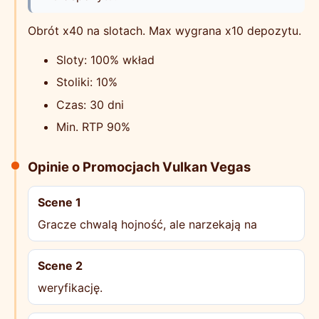
Obrót x40 na slotach. Max wygrana x10 depozytu.
Sloty: 100% wkład
Stoliki: 10%
Czas: 30 dni
Min. RTP 90%
Opinie o Promocjach Vulkan Vegas
Scene 1
Gracze chwalą hojność, ale narzekają na
Scene 2
weryfikację.