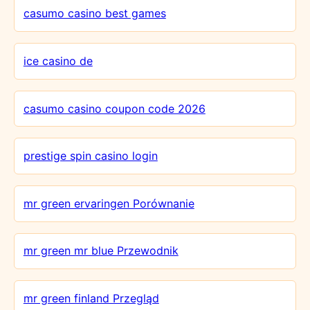
casumo casino best games
ice casino de
casumo casino coupon code 2026
prestige spin casino login
mr green ervaringen Porównanie
mr green mr blue Przewodnik
mr green finland Przegląd