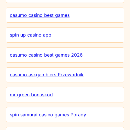
casumo casino best games
spin up casino app
casumo casino best games 2026
casumo askgamblers Przewodnik
mr green bonuskod
spin samurai casino games Porady