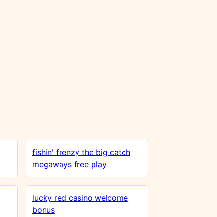
fishin' frenzy the big catch
megaways free play
lucky red casino welcome
bonus