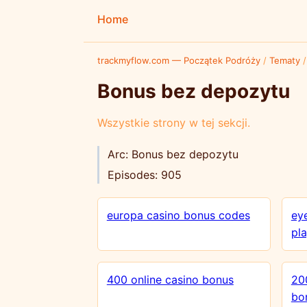
Home
trackmyflow.com — Początek Podróży
/
Tematy
Bonus bez depozytu
Wszystkie strony w tej sekcji.
Arc: Bonus bez depozytu
Episodes: 905
europa casino bonus codes
ey
pl
400 online casino bonus
20
bo