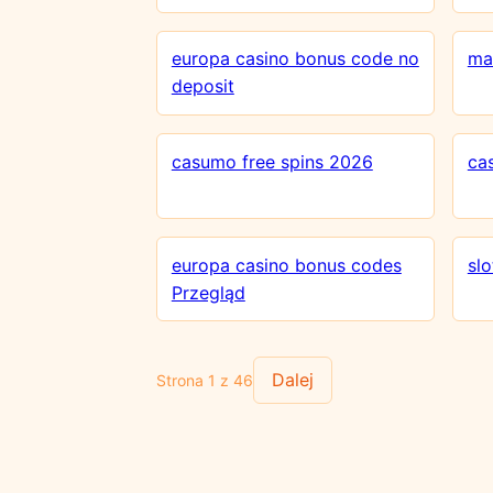
europa casino bonus code no
ma
deposit
casumo free spins 2026
cas
europa casino bonus codes
slo
Przegląd
Dalej
Strona 1 z 46